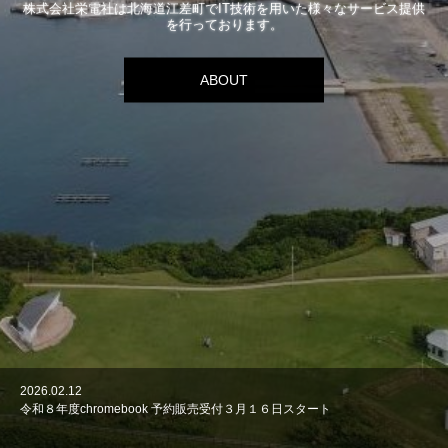
株式会社栄電社は北海道江差町でIT技術を用いた様々なサービス提供
を行っております。
ABOUT
2026.02.12
2024.03.11
2023.03.7
令和８年度chromebook 予約販売受付３月１６日スタート
令和６年度chromebook 予約販売受付３月１８日スタート
chromebook 予約販売３月１７日スタート